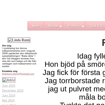
Hem
Recept
Portfolio
Tips & Tri
Om mig:
I norrköping bor denna
tvåbarnsmamma som i augusti
Idag fyl
2008 upptäckte den tidsödande
sysselsättningen "Baka tårta" I
den här bloggen kommer hon
visa det som bakas och lite från
Hon bjöd på smörg
vardagen som tvåbarnsmor och
sambo.
Jag fick för först
Kontakta mig:
lindarunn.blogg@hotmail.com
Jag torrborstade 
Juni 2015
jag ut pulvret m
December 2014
måla bo
Juni 2014
Maj 2014