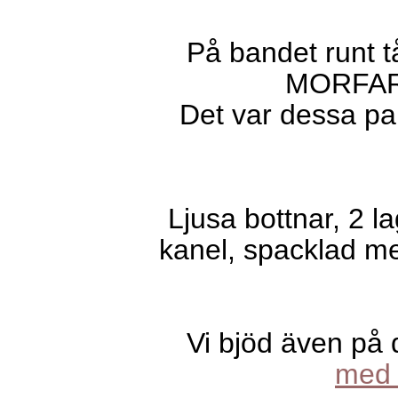
På bandet runt 
MORFAR
Det var dessa pa
Ljusa bottnar, 2 l
kanel, spacklad m
Vi bjöd även på
med 