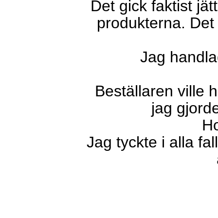
Det gick faktist jä
produkterna. Det g
Jag handla
Beställaren ville
jag gjord
Ho
Jag tyckte i alla fa