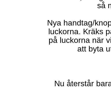
så 
Nya handtag/knopp
luckorna. Kräks 
på luckorna när vi
att byta 
Nu återstår bara