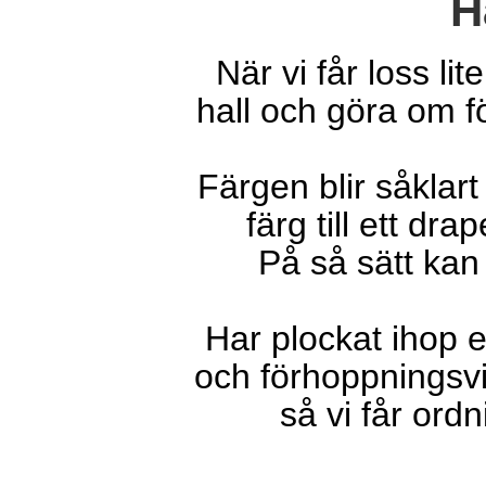
H
När vi får loss li
hall och göra om f
Färgen blir såkla
färg till ett dr
På så sätt kan 
Har plockat ihop et
och förhoppningsvi
så vi får ordn