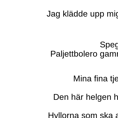
Jag klädde upp mig 
Speg
Paljettbolero gam
Mina fina t
Den här helgen h
Hyllorna som ska 