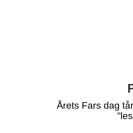
Årets Fars dag tå
"le