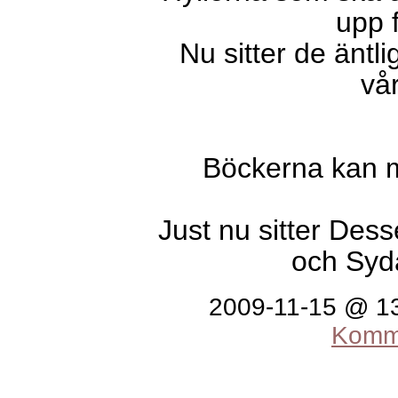
upp 
Nu sitter de äntlig
vå
Böckerna kan m
Just nu sitter Dess
och Syda
2009-11-15 @ 1
Komme