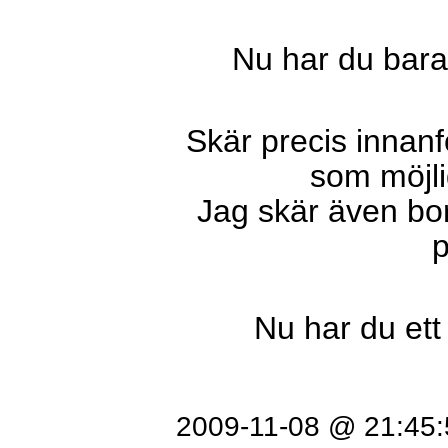
Nu har du bara 
Skär precis innanfö
som möjlig
Jag skär även bor
p
Nu har du ett
2009-11-08 @ 21:45