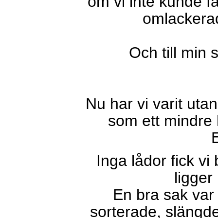
om vi inte kunde f
omlackerad
Och till min
Nu har vi varit uta
som ett mindre 
Inga lådor fick vi
ligger
En bra sak var a
sorterade, slängd