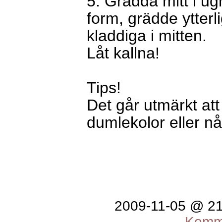
5. Grädda mitt i ug
form, grädde ytterl
kladdiga i mitten.
Låt kallna!
Tips!
Det går utmärkt att
dumlekolor eller n
2009-11-05 @ 2
Komme