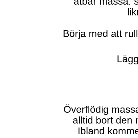
ätbar massa: s
li
Börja med att rull
Lägg
Överflödig massa
alltid bort den
Ibland kommer