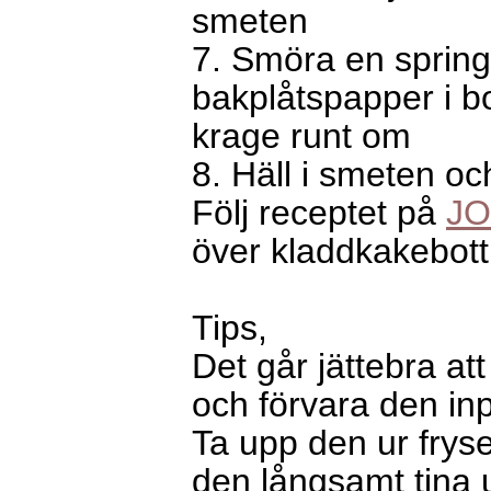
smeten
7. Smöra en spring
bakplåtspapper i b
krage runt 
8. Häll i smeten oc
Följ receptet på
J
över kladdkakebottn
Tips,
Det går jättebra at
och förvara den inp
Ta upp den ur frys
den långsamt tina u