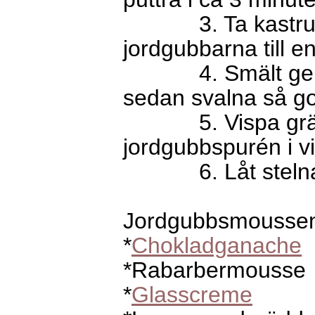
3. Ta kastrullen
jordgubbarna till en
4. Smält gelatin
sedan svalna så got
5. Vispa grädde
jordgubbspurén i 
6. Låt stelna i 
Jordgubbsmoussen ä
*
Chokladganache
*Rabarbermousse
*
Glasscreme