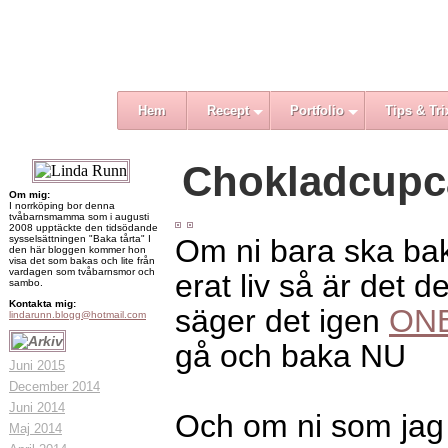
Hem
Recept
Portfolio
Tips & Tri
Chokladcupca
Om mig:
I norrköping bor denna
tvåbarnsmamma som i augusti
2008 upptäckte den tidsödande
sysselsättningen "Baka tårta" I
Om ni bara ska bak
den här bloggen kommer hon
visa det som bakas och lite från
vardagen som tvåbarnsmor och
erat liv så är det 
sambo.
Kontakta mig:
säger det igen
ON
lindarunn.blogg@hotmail.com
gå och baka NU
Juni 2015
December 2014
Juni 2014
Och om ni som jag b
Maj 2014