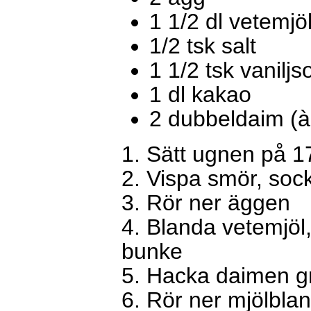
1 1/2 dl vetemjö
1/2 tsk
salt
1 1/2 tsk vaniljs
1 dl
kakao
2 dubbeldaim (à
1. Sätt ugnen
2. Vispa smör, s
3. Rör ner äggen
4. Blanda vetemjöl,
bunke
5. Hacka daim
6. Rör ner mjölbla