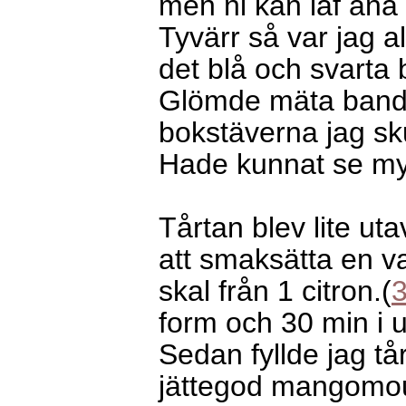
men ni kan iaf ana
Tyvärr så var jag a
det blå och svarta
Glömde mäta band
bokstäverna jag skul
Hade kunnat se myc
Tårtan blev lite ut
att smaksätta en va
skal från 1 citron.(
3
form och 30 min i 
Sedan fyllde jag t
jättegod mangomo