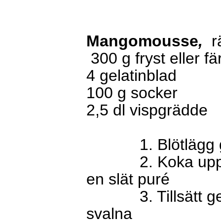
Mangomousse
,
r
300 g fryst eller 
4 gelatinblad
100 g socker
2,5 dl vispgrädde
1. Blötlägg gelati
2. Koka upp man
en slät puré
3. Tillsätt gelat
svalna