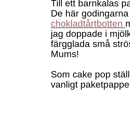
Till ett barnkalas 
De här godingarna b
chokladtårtbotten
m
jag doppade i mjö
färgglada små strös
Mums!
Som cake pop ställ h
vanligt paketpapper