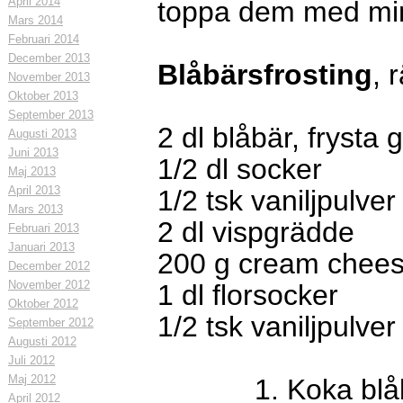
April 2014
toppa dem med min
Mars 2014
Februari 2014
December 2013
Blåbärsfrosting
, 
November 2013
Oktober 2013
September 2013
2 dl blåbär, frysta 
Augusti 2013
Juni 2013
1/2 dl socker
Maj 2013
April 2013
1/2 tsk vaniljpulver
Mars 2013
2 dl vispgrädde
Februari 2013
Januari 2013
200 g cream chee
December 2012
November 2012
1 dl florsocker
Oktober 2012
1/2 tsk vaniljpulver
September 2012
Augusti 2012
Juli 2012
Maj 2012
1. Koka blåbär, s
April 2012