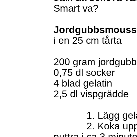
Smart va?
Jordgubbsmouss
i en 25 cm tårta
200 gram jordgubba
0,75 dl socker
4 blad gelatin
2,5 dl vispgrädde
1. Lägg gelatine
2. Koka upp jord
puttra i ca 3 minute