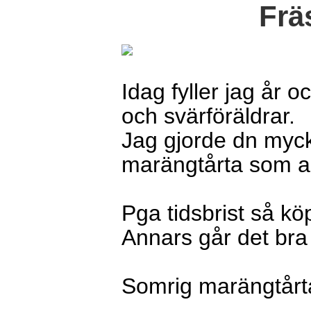
Frä
Idag fyller jag år o
och svärföräldrar.
Jag gjorde dn myck
marängtårta som 
Pga tidsbrist så kö
Annars går det bra
Somrig marängtårta