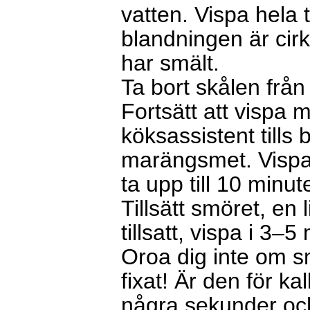
vatten. Vispa hela 
blandningen är cirka
har smält.
Ta bort skålen frå
Fortsätt att vispa 
köksassistent tills 
marängsmet. Vispa t
ta upp till 10 minute
Tillsätt smöret, en l
tillsatt, vispa i 3–5
Oroa dig inte om s
fixat! Är den för ka
några sekunder och