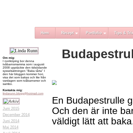
Hem
Recept
Portfolio
Tips & Tri
Budapestrull
Om mig:
I norrköping bor denna
tvåbarnsmamma som i augusti
2008 upptäckte den tidsödande
sysselsättningen "Baka tårta" I
den här bloggen kommer hon
visa det som bakas och lite från
vardagen som tvåbarnsmor och
sambo.
Kontakta mig:
lindarunn.blogg@hotmail.com
En Budapestrulle g
Och den är inte ba
Juni 2015
December 2014
väldigt lätt att bak
Juni 2014
Maj 2014