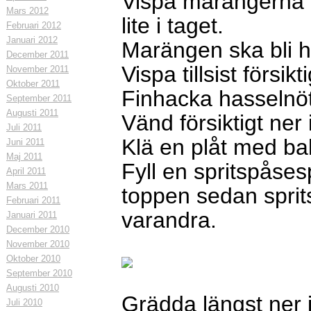
Vispa marängerna til
Mars 2012
lite i taget.
Februari 2012
Januari 2012
Marängen ska bli h
December 2011
Vispa tillsist förs
November 2011
Oktober 2011
Finhacka hasselnö
September 2011
Augusti 2011
Vänd försiktigt ne
Juli 2011
Klä en plåt med ba
Juni 2011
Maj 2011
Fyll en spritspåse
April 2011
Mars 2011
toppen sedan sprit
Februari 2011
varandra.
Januari 2011
December 2010
November 2010
Oktober 2010
September 2010
Augusti 2010
Grädda längst ner 
Juli 2010