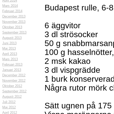
April 2014
Budapest rulle, 6-8
Mars 2014
Februari 2014
December 2013
November 2013
6 äggvitor
Oktober 2013
3 dl strösocker
September 2013
Augusti 2013
50 g snabbmarsan
Juni 2013
Maj 2013
100 g hasselnötter
April 2013
2 msk kakao
Mars 2013
Februari 2013
3 dl vispgrädde
Januari 2013
December 2012
1 burk konservera
November 2012
Några rutor mörk ch
Oktober 2012
September 2012
Augusti 2012
Juli 2012
Sätt ugnen på 175
Maj 2012
April 2012