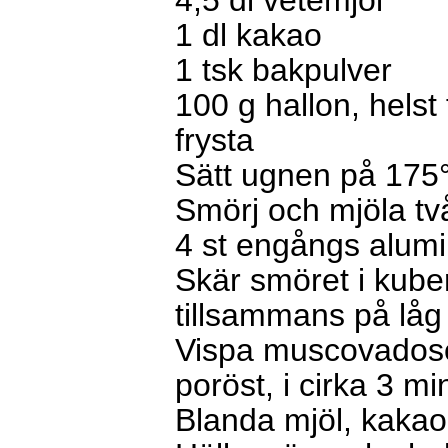
4,5 dl vetemjöl
1 dl kakao
1 tsk bakpulver
100 g hallon, hels
frysta
Sätt ugnen på 175
Smörj och mjöla två
4 st engångs alumi
Skär smöret i kube
tillsammans på låg 
Vispa muscovadosoc
poröst, i cirka 3 mi
Blanda mjöl, kakao