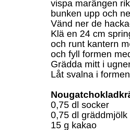
vispa marängen rik
bunken upp och ner
Vänd ner de hacka
Klä en 24 cm sprin
och runt kantern m
och fyll formen m
Grädda mitt i ugne
Låt svalna i formen
Nougatchokladk
0,75
dl
socker
0,75
dl
gräddmjölk 
15
g
kakao