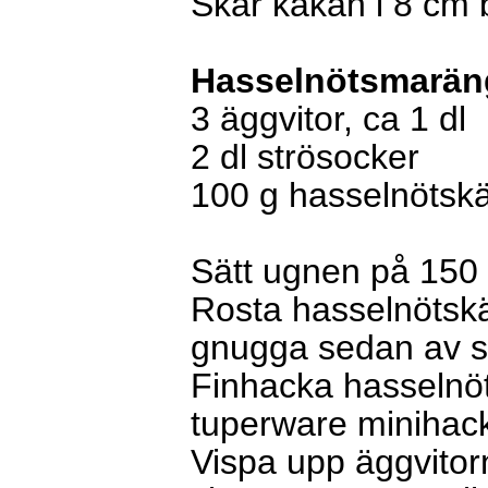
Skär kakan i 8 cm 
Hasselnötsmarän
3 äggvitor, ca 1 dl
2 dl strösocker
100 g hasselnötsk
Sätt ugnen på 150
Rosta hasselnötskä
gnugga sedan av s
Finhacka hasselnöt
tuperware minihac
Vispa upp äggvitorn