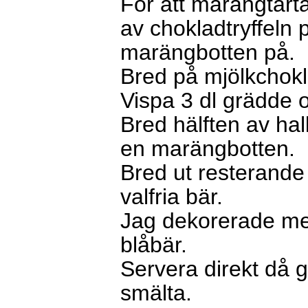
För att marängtårta
av chokladtryffeln 
marängbotten på.
Bred på mjölkchokla
Vispa 3 dl grädde o
Bred hälften av hal
en marängbotten.
Bred ut resterand
valfria bär.
Jag dekorerade med
blåbär.
Servera direkt då 
smälta.