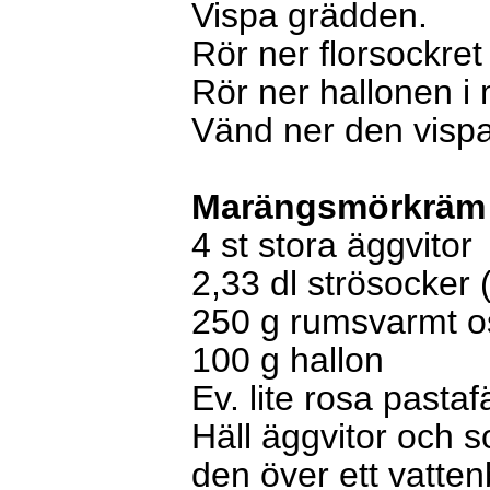
Vispa grädden.
Rör ner florsockre
Rör ner hallonen i
Vänd ner den visp
Marängsmörkräm 
4 st stora äggvitor
2,33 dl strösocker 
250 g rumsvarmt o
100 g hallon
Ev. lite rosa pastaf
Häll äggvitor och s
den över ett vatte