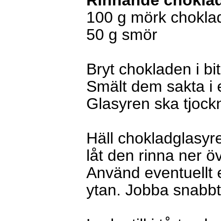
Rinnande chokla
100 g mörk chokla
50 g smör
Bryt chokladen i bi
Smält dem sakta i e
Glasyren ska tjock
Häll chokladglasyr
låt den rinna ner ö
Använd eventuellt en
ytan. Jobba snabbt 