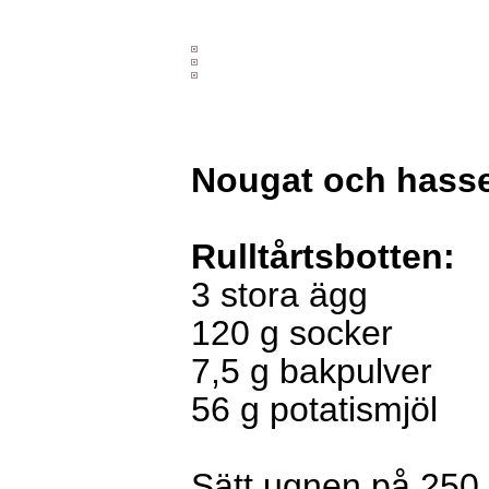
Nougat och hasse
Rulltårtsbotten:
3
stora ägg
120
g
socker
7,5
g
bakpulver
56
g
potatismjöl
Sätt ugnen på 250 