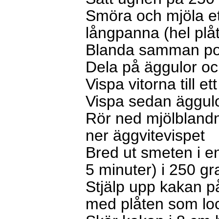
Smöra och mjöla e
långpanna (hel plåt
Blanda samman pot
Dela på
äggulor och
Vispa vitorna till et
Vispa sedan äggulor
Rör ned mjölblandn
ner äggvitevispet
Bred ut smeten i e
5 minuter) i 250 gr
Stjälp upp kakan p
med plåten som lo