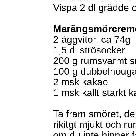
Vispa 2 dl grädde 
Marängsmörcrem
2 äggvitor, ca 74g
1,5 dl strösocker
200 g rumsvarmt sm
100 g dubbelnouga
2 msk kakao
1 msk kallt starkt k
Ta fram smöret, del
rikitgt mjukt och r
om du inte hinner få