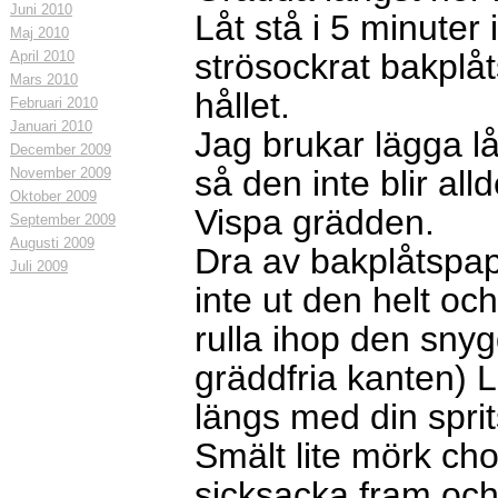
Juni 2010
Låt stå i 5 minuter
Maj 2010
strösockrat bakplåt
April 2010
Mars 2010
hållet.
Februari 2010
Januari 2010
Jag brukar lägga 
December 2009
så den inte blir all
November 2009
Oktober 2009
Vispa grädden.
September 2009
Augusti 2009
Dra av bakplåtspap
Juli 2009
inte ut den helt oc
rulla ihop den sny
gräddfria kanten) 
längs med din spri
Smält lite mörk ch
sicksacka fram och