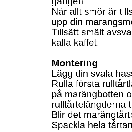
gången.
När allt smör är til
upp din marängsm
Tillsätt smält avs
kalla kaffet.
Montering
Lägg din svala has
Rulla första rulltår
på marängbotten o
rulltårtelängderna ti
Blir det marängtårt
Spackla hela tår