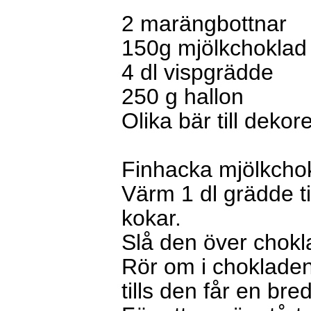
2 marängbottnar
150g mjölkchoklad
4 dl vispgrädde
250 g hallon
Olika bär till dekor
Finhacka mjölkchok
Värm 1 dl grädde ti
kokar.
Slå den över chokla
Rör om i chokladen 
tills den får en br