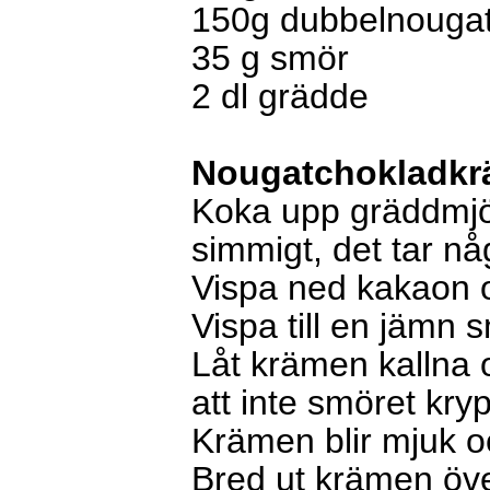
150g dubbel
nouga
35
g
smör
2 dl
grädde
Nougatchokladk
Koka upp gräddmjöl
simmigt, det tar n
Vispa ned kakaon 
Vispa till en jämn 
Låt krämen kallna
att inte smöret kryp
Krämen blir mjuk o
Bred ut krämen öve