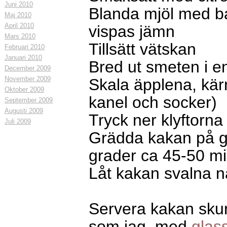
Juni 2010
Blanda mjöl med ba
Maj 2010
April 2010
vispas jämn
Mars 2010
Tillsätt vätskan
Februari 2010
Januari 2010
Bred ut smeten i e
December 2009
November 2009
Skala äpplena, kärn
Oktober 2009
kanel och socker)
September 2009
Augusti 2009
Tryck ner klyftorna 
Juli 2009
Grädda kakan på ga
grader ca 45-50 m
Låt kakan svalna n
Servera kakan skur
som jag, med
glas