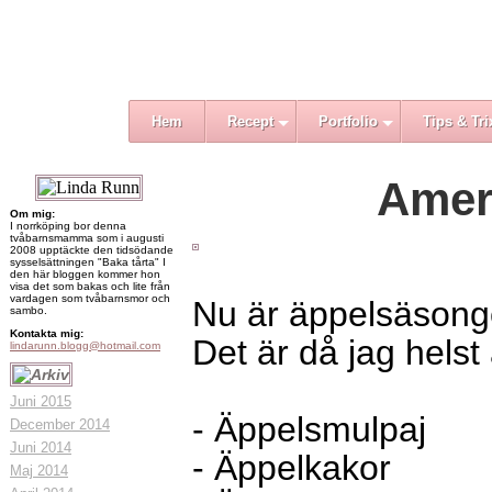
Hem
Recept
Portfolio
Tips & Tri
Amer
Om mig:
I norrköping bor denna
tvåbarnsmamma som i augusti
2008 upptäckte den tidsödande
sysselsättningen "Baka tårta" I
den här bloggen kommer hon
visa det som bakas och lite från
vardagen som tvåbarnsmor och
Nu är äppelsäsonge
sambo.
Kontakta mig:
Det är då jag helst
lindarunn.blogg@hotmail.com
Juni 2015
- Äppelsmulpaj
December 2014
Juni 2014
- Äppelkakor
Maj 2014