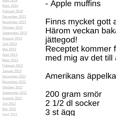
April 2014
- Äpple muffins
Mars 2014
Februari 2014
December 2013
Finns mycket gott a
November 2013
Oktober 2013
Härom veckan baka
September 2013
jättegod!
Augusti 2013
Juni 2013
Receptet kommer 
Maj 2013
April 2013
med mig av det till
Mars 2013
Februari 2013
Januari 2013
Amerikans äppelka
December 2012
November 2012
Oktober 2012
200 gram smör
September 2012
Augusti 2012
2 1/2 dl socker
Juli 2012
Maj 2012
3 st ägg
April 2012