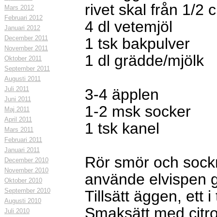
rivet skal från 1/2 c
Mars 2012
Februari 2012
4 dl vetemjöl
Januari 2012
December 2011
1 tsk bakpulver
November 2011
1 dl grädde/mjölk
Oktober 2011
September 2011
Augusti 2011
Juli 2011
3-4 äpplen
Juni 2011
1-2 msk socker
Maj 2011
April 2011
1 tsk kanel
Mars 2011
Februari 2011
Januari 2011
Rör smör och sockr
December 2010
November 2010
använde elvispen 
Oktober 2010
September 2010
Tillsätt äggen, ett i
Augusti 2010
Smaksätt med citr
Juli 2010