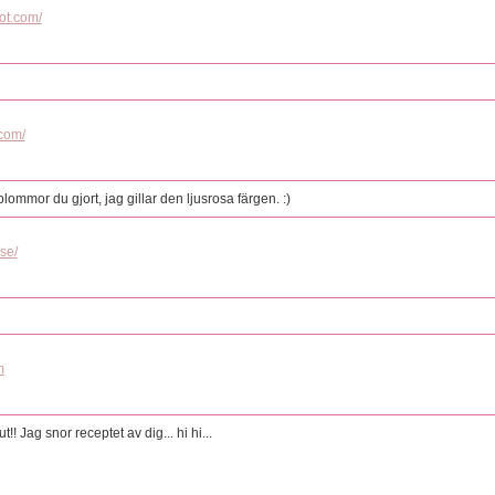
ot.com/
.com/
blommor du gjort, jag gillar den ljusrosa färgen. :)
se/
m
!! Jag snor receptet av dig... hi hi...