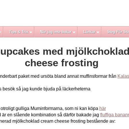
Tips & Trix
När jag inte bakar
Länkar
Steg För St
upcakes med mjölkchokla
cheese frosting
lt underbart paket med ursöta bland annat muffinsformar från
Kalas
es besök så jag kunde bjuda på läckerheterna
de otroligt gulliga Muminformarna, som ni kan köpa
här
 är en slående kombination så därför bakade jag
fluffiga banan
rad mjölkchoklad cream cheese frosting bestående av: