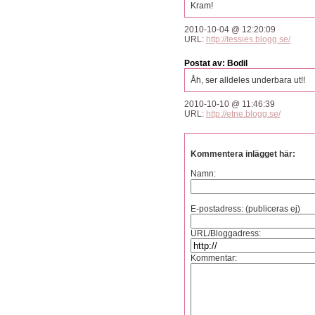
Kram!
2010-10-04 @ 12:20:09
URL:
http://tessies.blogg.se/
Postat av: Bodil
Åh, ser alldeles underbara ut!!
2010-10-10 @ 11:46:39
URL:
http://etne.blogg.se/
Kommentera inlägget här:
Namn:
E-postadress: (publiceras ej)
URL/Bloggadress:
Kommentar: