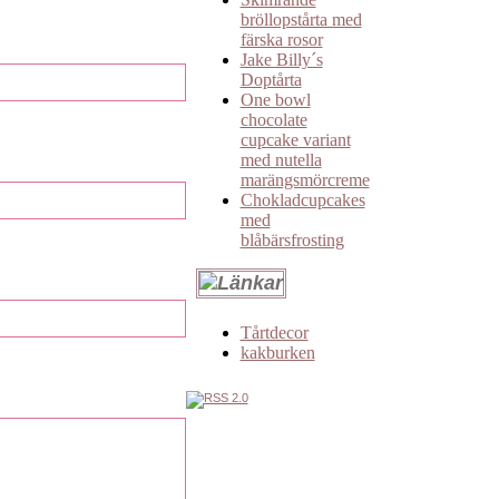
bröllopstårta med
färska rosor
Jake Billy´s
Doptårta
One bowl
chocolate
cupcake variant
med nutella
marängsmörcreme
Chokladcupcakes
med
blåbärsfrosting
Tårtdecor
kakburken