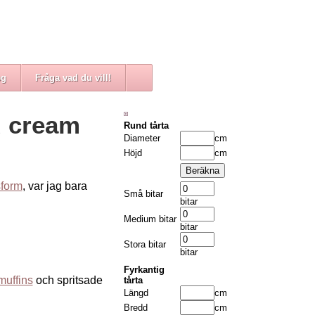
eg
Fråga vad du vill!
d cream
Rund tårta
Diameter
cm
Höjd
cm
form
, var jag bara
Små bitar
bitar
Medium bitar
bitar
Stora bitar
bitar
Fyrkantig
muffins
och spritsade
tårta
Längd
cm
Bredd
cm