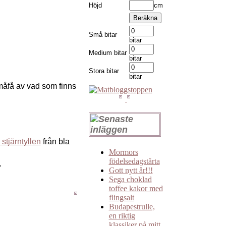
Höjd
cm
Små bitar
bitar
Medium bitar
bitar
Stora bitar
bitar
 måfå av vad som finns
 stjärntyllen
från bla
Mormors
födelsedagstårta
.
Gott nytt år!!!
Sega choklad
toffee kakor med
flingsalt
Budapestrulle,
en riktig
klassiker på mitt