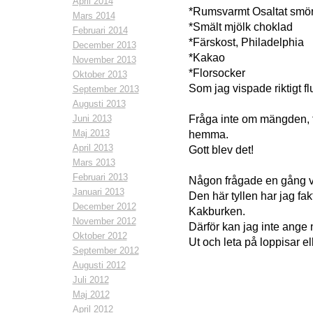
April 2014
*Rumsvarmt Osaltat smö
Mars 2014
*Smält mjölk choklad
Februari 2014
*Färskost, Philadelphia
December 2013
*Kakao
November 2013
*Florsocker
Oktober 2013
Som jag vispade riktigt flu
September 2013
Augusti 2013
Juni 2013
Fråga inte om mängden, fö
Maj 2013
hemma.
April 2013
Gott blev det!
Mars 2013
Februari 2013
Någon frågade en gång vad
Januari 2013
Den här tyllen har jag fa
December 2012
Kakburken.
November 2012
Därför kan jag inte ange 
Oktober 2012
Ut och leta på loppisar e
September 2012
Augusti 2012
Juli 2012
Maj 2012
April 2012