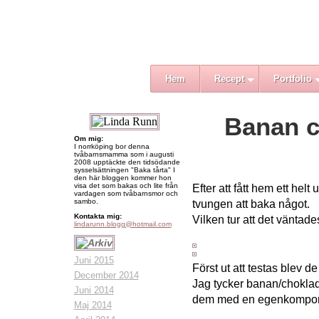
Hem
Recept
Portfolio
Banan c
Om mig:
I norrköping bor denna
tvåbarnsmamma som i augusti
2008 upptäckte den tidsödande
sysselsättningen "Baka tårta" I
den här bloggen kommer hon
visa det som bakas och lite från
Efter att fått hem ett he
vardagen som tvåbarnsmor och
sambo.
tvungen att baka något.
Kontakta mig:
Vilken tur att det väntad
lindarunn.blogg@hotmail.com
Juni 2015
Först ut att testas blev 
December 2014
Jag tycker banan/choklad
Juni 2014
dem med en egenkompone
Maj 2014