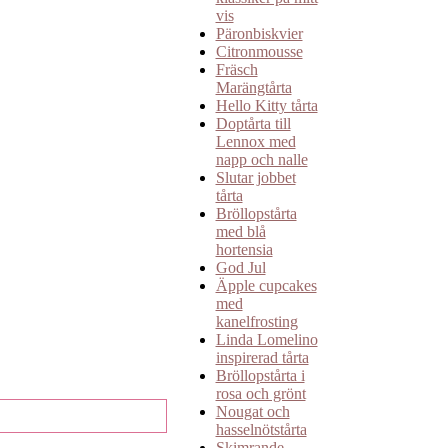
vis
Päronbiskvier
Citronmousse
Fräsch
Marängtårta
Hello Kitty tårta
Doptårta till
Lennox med
napp och nalle
Slutar jobbet
tårta
Bröllopstårta
med blå
hortensia
God Jul
Äpple cupcakes
med
kanelfrosting
Linda Lomelino
inspirerad tårta
Bröllopstårta i
rosa och grönt
Nougat och
hasselnötstårta
Skimrande