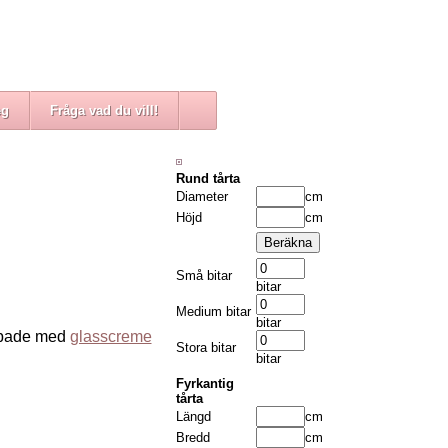
eg
Fråga vad du vill!
Rund tårta
Diameter
cm
Höjd
cm
Små bitar
bitar
Medium bitar
bitar
oppade med
glasscreme
Stora bitar
bitar
Fyrkantig
tårta
Längd
cm
Bredd
cm