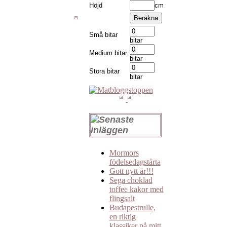
Höjd
cm
Små bitar
bitar
Medium bitar
bitar
Stora bitar
bitar
Mormors
födelsedagstårta
Gott nytt år!!!
Sega choklad
toffee kakor med
flingsalt
Budapestrulle,
en riktig
klassiker på mitt