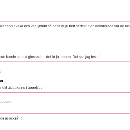
skar äpplekaka och vaniljkräm så detta är ju helt perfekt. Sött dekorerade var de ock
 man kunde spritsa glasskräm, det är ju toppen. Det ska jag testa!
m
an
rfekt att baka nu i äppeltider
ot.com/
 de ju också =)