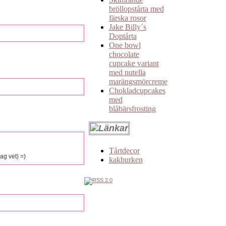
bröllopstårta med
färska rosor
Jake Billy´s
Doptårta
One bowl
chocolate
cupcake variant
med nutella
marängsmörcreme
Chokladcupcakes
med
blåbärsfrosting
Tårtdecor
ag vet) =)
kakburken