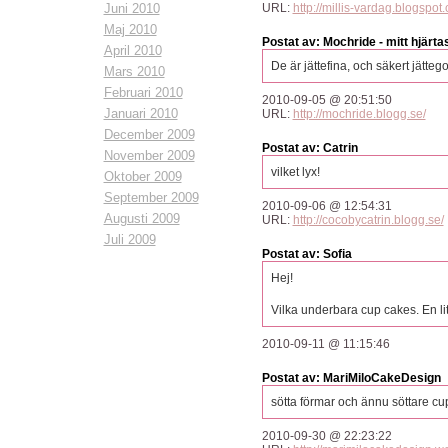
Juni 2010
URL:
http://millis-vardag.blogspot
Maj 2010
Postat av: Mochride - mitt hjärta
April 2010
De är jättefina, och säkert jätteg
Mars 2010
Februari 2010
2010-09-05 @ 20:51:50
Januari 2010
URL:
http://mochride.blogg.se/
December 2009
Postat av: Catrin
November 2009
vilket lyx!
Oktober 2009
September 2009
2010-09-06 @ 12:54:31
Augusti 2009
URL:
http://cocobycatrin.blogg.se/
Juli 2009
Postat av: Sofia
Hej!
Vilka underbara cup cakes. En lit
2010-09-11 @ 11:15:46
Postat av: MariMiloCakeDesign
sötta förmar och ännu söttare 
2010-09-30 @ 22:23:22