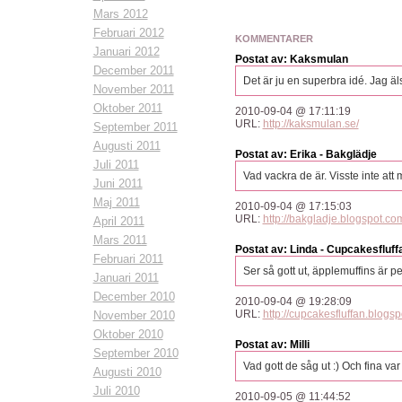
Mars 2012
Februari 2012
KOMMENTARER
Januari 2012
Postat av: Kaksmulan
December 2011
Det är ju en superbra idé. Jag äl
November 2011
Oktober 2011
2010-09-04 @ 17:11:19
URL:
http://kaksmulan.se/
September 2011
Augusti 2011
Postat av: Erika - Bakglädje
Juli 2011
Vad vackra de är. Visste inte att
Juni 2011
Maj 2011
2010-09-04 @ 17:15:03
URL:
http://bakgladje.blogspot.co
April 2011
Mars 2011
Postat av: Linda - Cupcakesfluff
Februari 2011
Ser så gott ut, äpplemuffins är pe
Januari 2011
December 2010
2010-09-04 @ 19:28:09
URL:
http://cupcakesfluffan.blogsp
November 2010
Oktober 2010
Postat av: Milli
September 2010
Vad gott de såg ut :) Och fina var
Augusti 2010
Juli 2010
2010-09-05 @ 11:44:52