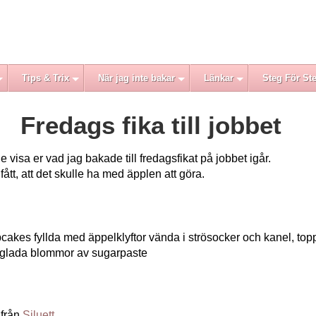
Tips & Trix
När jag inte bakar
Länkar
Steg För St
Fredags fika till jobbet
le visa er vad jag bakade till fredagsfikat på jobbet igår.
ått, att det skulle ha med äpplen att göra.
upcakes fyllda med äppelklyftor vända i strösocker och kanel, t
glada blommor av sugarpaste
 från
Siluett