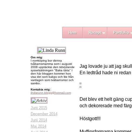
Hem
Recept
Portfolio
Om mig:
I norrköping bor denna
tvåbarnsmamma som i augusti
Jag lovade ju att jag skul
2008 upptäckte den tidsödande
sysselsättningen "Baka tårta" I
En ledtråd hade ni redan f
den här bloggen kommer hon
visa det som bakas och lite från
vardagen som tvåbarnsmor och
sambo.
Kontakta mig:
lindarunn.blogg@hotmail.com
Det blev ett helt gäng c
och dekorerade med färg
Juni 2015
December 2014
Höstgott!!!
Juni 2014
Maj 2014
Muffinsformarna kommer