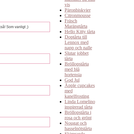
vis
Päronbiskvier
Citronmousse
Fräsch
Marängtårta
så! Som vanligt ;)
Hello Kitty tårta
Doptårta till
Lennox med
napp och nalle
Slutar jobbet
tårta
Bröllopstårta
med blå
hortensia
God Jul
Äpple cupcakes
med
kanelfrosting
Linda Lomelino
inspirerad tårta
Bröllopstårta i
rosa och grönt
Nougat och
hasselnötstårta
Skimrande