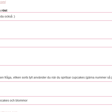
.com/
s röst
oda också :)
en fråga, vilken sorts tyll använder du när du spritsar cupcakes (gärna nummer så j
cupcakes och blommor