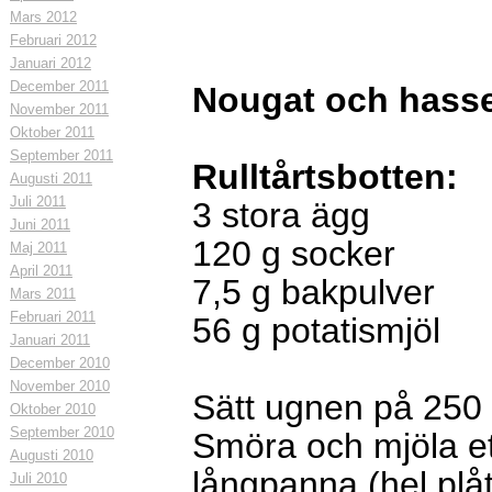
Mars 2012
Februari 2012
Januari 2012
December 2011
Nougat och hasse
November 2011
Oktober 2011
September 2011
Rulltårtsbotten:
Augusti 2011
Juli 2011
3
stora ägg
Juni 2011
120
g
socker
Maj 2011
April 2011
7,5
g
bakpulver
Mars 2011
Februari 2011
56
g
potatismjöl
Januari 2011
December 2010
November 2010
Sätt ugnen på 250 
Oktober 2010
September 2010
Smöra och mjöla e
Augusti 2010
långpanna (hel plåt
Juli 2010