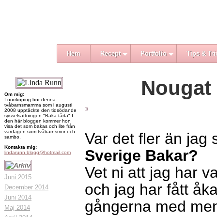
Hem
Recept
Portfolio
Tips & Tri
Nougat 
Om mig:
I norrköping bor denna
tvåbarnsmamma som i augusti
2008 upptäckte den tidsödande
sysselsättningen "Baka tårta" I
den här bloggen kommer hon
visa det som bakas och lite från
vardagen som tvåbarnsmor och
Var det fler än ja
sambo.
Kontakta mig:
Sverige Bakar?
lindarunn.blogg@hotmail.com
Vet ni att jag har 
Juni 2015
och jag har fått åka
December 2014
Juni 2014
gångerna med men t
Maj 2014