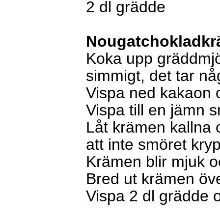
2 dl
grädde
Nougatchokladk
Koka upp gräddmjöl
simmigt, det tar n
Vispa ned kakaon 
Vispa till en jämn 
Låt krämen kallna
att inte smöret kryp
Krämen blir mjuk o
Bred ut krämen öve
Vispa 2 dl grädde 