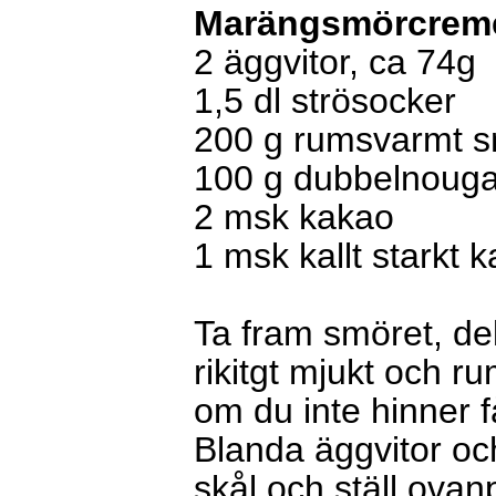
Marängsmörcrem
2 äggvitor, ca 74g
1,5 dl strösocker
200 g rumsvarmt sm
100 g dubbelnouga
2 msk kakao
1 msk kallt starkt k
Ta fram smöret, del
rikitgt mjukt och r
om du inte hinner få
Blanda äggvitor och 
skål och ställ ova