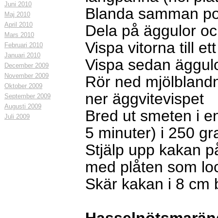
Juni 2010
Blanda samman pot
Maj 2010
April 2010
Dela på
äggulor och
Mars 2010
Vispa vitorna till et
Februari 2010
Januari 2010
Vispa sedan äggulor
December 2009
November 2009
Rör ned mjölblandn
Oktober 2009
ner äggvitevispet
September 2009
Augusti 2009
Bred ut smeten i e
Juli 2009
5 minuter) i 250 gr
Stjälp upp kakan p
med plåten som lo
Skär kakan i 8 cm 