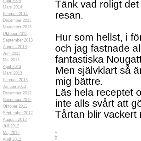
April 2014
Tänk vad roligt det
Mars 2014
resan.
Februari 2014
December 2013
November 2013
Oktober 2013
Hur som hellst, i f
September 2013
och jag fastnade a
Augusti 2013
Juni 2013
fantastiska Nougatt
Maj 2013
April 2013
Men självklart så 
Mars 2013
mig bättre.
Februari 2013
Januari 2013
Läs hela receptet o
December 2012
November 2012
inte alls svårt att g
Oktober 2012
Tårtan blir vackert
September 2012
Augusti 2012
Juli 2012
Maj 2012
April 2012