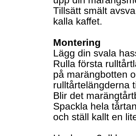
upp din marängsm
Tillsätt smält avs
kalla kaffet.
Montering
Lägg din svala has
Rulla första rulltår
på marängbotten o
rulltårtelängderna ti
Blir det marängtårt
Spackla hela tår
och ställ kallt en li