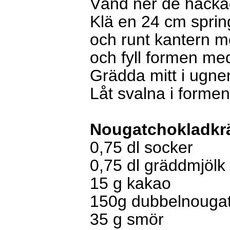
Vänd ner de hacka
Klä en 24 cm sprin
och runt kantern m
och fyll formen m
Grädda mitt i ugne
Låt svalna i formen
Nougatchokladk
0,75
dl
socker
0,75
dl
gräddmjölk 
15
g
kakao
150g dubbel
nouga
35
g
smör