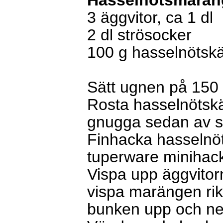
Hasselnötsmarän
3 äggvitor, ca 1 dl
2 dl strösocker
100 g hasselnötsk
Sätt ugnen på 150
Rosta hasselnötskä
gnugga sedan av s
Finhacka hasselnöt
tuperware minihac
Vispa upp äggvitorn
vispa marängen rik
bunken upp och ner