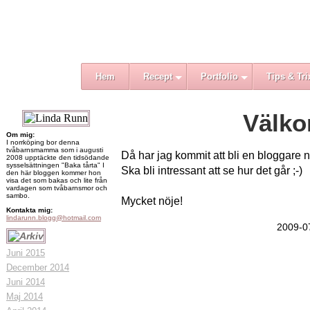
Hem
Recept
Portfolio
Tips & Tri
Välko
Om mig:
I norrköping bor denna
tvåbarnsmamma som i augusti
Då har jag kommit att bli en bloggare n
2008 upptäckte den tidsödande
sysselsättningen "Baka tårta" I
Ska bli intressant att se hur det går ;-)
den här bloggen kommer hon
visa det som bakas och lite från
vardagen som tvåbarnsmor och
sambo.
Mycket nöje!
Kontakta mig:
lindarunn.blogg@hotmail.com
2009-0
Juni 2015
December 2014
Juni 2014
Maj 2014