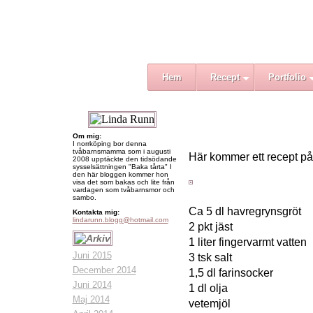
Hem
Recept
Portfolio
Om mig:
I norrköping bor denna
tvåbarnsmamma som i augusti
Här kommer ett recept på 
2008 upptäckte den tidsödande
sysselsättningen "Baka tårta" I
den här bloggen kommer hon
visa det som bakas och lite från
vardagen som tvåbarnsmor och
sambo.
Ca 5 dl havregrynsgröt
Kontakta mig:
lindarunn.blogg@hotmail.com
2 pkt jäst
1 liter fingervarmt vatten
Juni 2015
3 tsk salt
December 2014
1,5 dl farinsocker
Juni 2014
1 dl olja
Maj 2014
vetemjöl