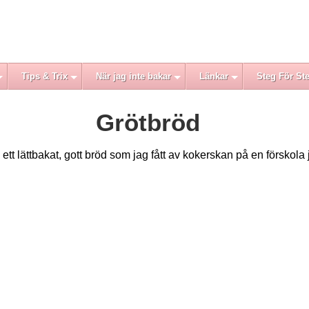
Tips & Trix
När jag inte bakar
Länkar
Steg För St
Grötbröd
ett lättbakat, gott bröd som jag fått av kokerskan på en förskola 