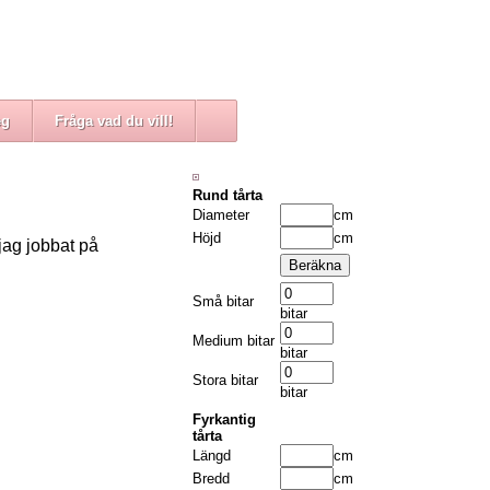
eg
Fråga vad du vill!
Rund tårta
Diameter
cm
Höjd
cm
jag jobbat på
Små bitar
bitar
Medium bitar
bitar
Stora bitar
bitar
Fyrkantig
tårta
Längd
cm
Bredd
cm