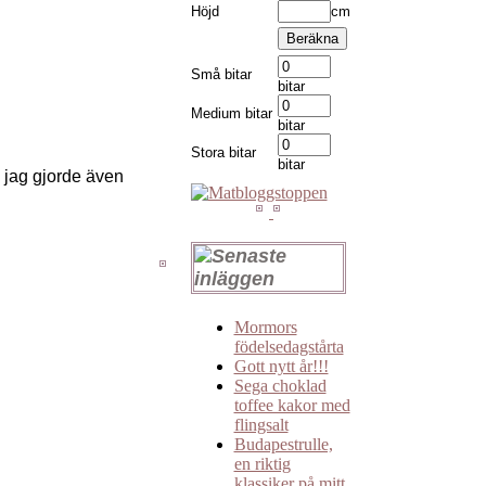
Höjd
cm
Små bitar
bitar
Medium bitar
bitar
Stora bitar
bitar
, jag gjorde även
Mormors
födelsedagstårta
Gott nytt år!!!
Sega choklad
toffee kakor med
flingsalt
Budapestrulle,
en riktig
klassiker på mitt