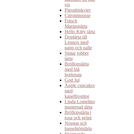
vis
Päronbiskvier
Citronmousse
Fräsch
Marängtårta
Hello Kitty tårta
Doptårta till
Lennox med
napp och nalle
Slutar jobbet
tårta
Bröllopstårta
med blå
hortensia
God Jul
Äpple cupcakes
med
kanelfrosting
Linda Lomelino
inspirerad tårta
Bröllopstårta i
rosa och grönt
Nougat och
hasselnötstårta
Skimrande