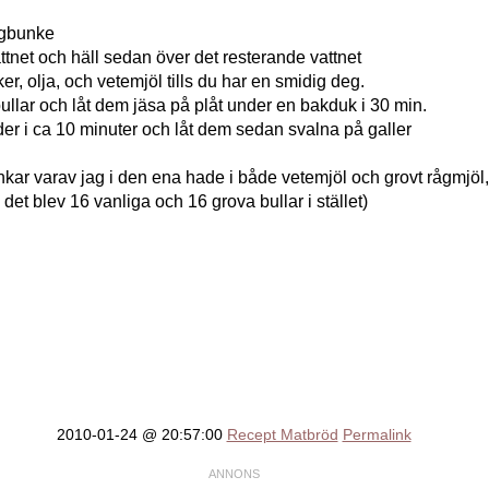
egbunke
attnet och häll sedan över det resterande vattnet
cker, olja, och vetemjöl tills du har en smidig deg.
bullar och låt dem jäsa på plåt under en bakduk i 30 min.
er i ca 10 minuter och låt dem sedan svalna på galler
nkar varav jag i den ena hade i både vetemjöl och grovt rågmjöl
 det blev 16 vanliga och 16 grova bullar i stället)
2010-01-24 @ 20:57:00
Recept Matbröd
Permalink