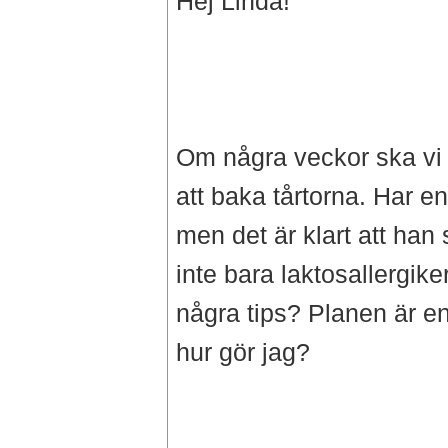
Hej Linda!
Om några veckor ska vi h
att baka tårtorna. Har e
men det är klart att han 
inte bara laktosallergike
några tips? Planen är e
hur gör jag?