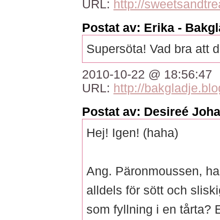
URL:
http://sweetsandtre
Postat av: Erika - Bakg
Supersöta! Vad bra att de
2010-10-22 @ 18:56:47
URL:
http://bakgladje.bl
Postat av: Desireé Joh
Hej! Igen! (haha)
Ang. Päronmoussen, har 
alldels för sött och slis
som fyllning i en tårta?