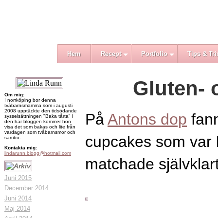
Hem
Recept
Portfolio
Tips & Tri
Gluten- 
Om mig:
I norrköping bor denna
tvåbarnsmamma som i augusti
2008 upptäckte den tidsödande
På
Antons dop
fann
sysselsättningen "Baka tårta" I
den här bloggen kommer hon
visa det som bakas och lite från
vardagen som tvåbarnsmor och
cupcakes som var b
sambo.
Kontakta mig:
lindarunn.blogg@hotmail.com
matchade självklar
Juni 2015
December 2014
Juni 2014
Maj 2014