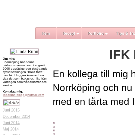
Hem
Recept
Portfolio
Tips & Tri
IFK 
Om mig:
I norrköping bor denna
tvåbarnsmamma som i augusti
2008 upptäckte den tidsödande
En kollega till mig
sysselsättningen "Baka tårta" I
den här bloggen kommer hon
visa det som bakas och lite från
vardagen som tvåbarnsmor och
Norrköping och nu t
sambo.
Kontakta mig:
lindarunn.blogg@hotmail.com
med en tårta med I
Juni 2015
December 2014
Juni 2014
Maj 2014