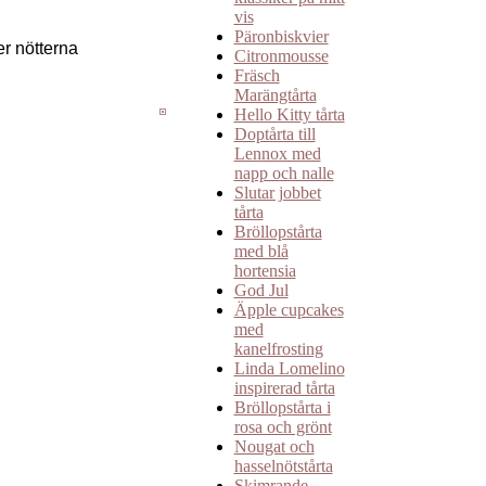
vis
Päronbiskvier
r nötterna
Citronmousse
Fräsch
Marängtårta
Hello Kitty tårta
Doptårta till
Lennox med
napp och nalle
Slutar jobbet
tårta
Bröllopstårta
med blå
hortensia
God Jul
Äpple cupcakes
med
kanelfrosting
Linda Lomelino
inspirerad tårta
Bröllopstårta i
rosa och grönt
Nougat och
hasselnötstårta
Skimrande