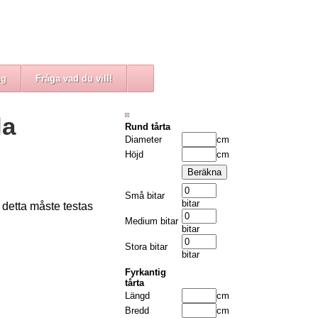
eg
Fråga vad du vill!
la
Rund tårta
Diameter
cm
Höjd
cm
Små bitar
bitar
 detta måste testas
Medium bitar
bitar
Stora bitar
bitar
Fyrkantig
tårta
Längd
cm
Bredd
cm