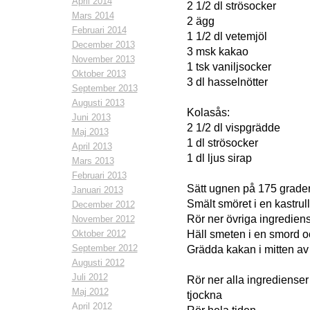
April 2014
2 1/2 dl strösocker
Mars 2014
2 ägg
Februari 2014
1 1/2 dl vetemjöl
December 2013
3 msk kakao
November 2013
1 tsk vaniljsocker
Oktober 2013
3 dl hasselnötter
September 2013
Augusti 2013
Kolasås:
Juni 2013
2 1/2 dl vispgrädde
Maj 2013
1 dl strösocker
April 2013
1 dl ljus sirap
Mars 2013
Februari 2013
Sätt ugnen på 175 grade
Januari 2013
Smält smöret i en kastrul
December 2012
Rör ner övriga ingredien
November 2012
Oktober 2012
Häll smeten i en smord o
September 2012
Grädda kakan i mitten av
Augusti 2012
Juli 2012
Rör ner alla ingredienser 
Maj 2012
tjockna
April 2012