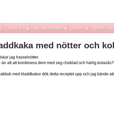
Tips & Trix
När jag inte bakar
Länkar
Steg För St
addkaka med nötter och ko
skar jag hasselnötter.
e än att att kombinera dem med seg choklad och härlig kolasås?
bakbok med kladdkakor dök detta receptet upp och jag kände att