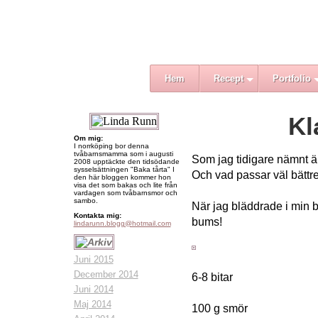
Hem
Recept
Portfolio
Kl
Om mig:
I norrköping bor denna
tvåbarnsmamma som i augusti
Som jag tidigare nämnt äl
2008 upptäckte den tidsödande
sysselsättningen "Baka tårta" I
Och vad passar väl bättr
den här bloggen kommer hon
visa det som bakas och lite från
vardagen som tvåbarnsmor och
sambo.
När jag bläddrade i min 
Kontakta mig:
bums!
lindarunn.blogg@hotmail.com
Juni 2015
December 2014
6-8 bitar
Juni 2014
Maj 2014
100 g smör