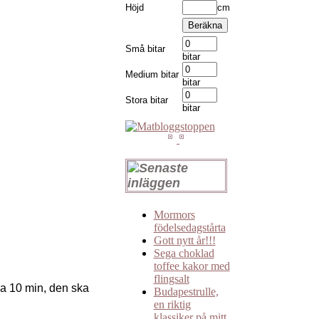
Höjd
cm
Små bitar
bitar
Medium bitar
bitar
Stora bitar
bitar
Mormors
födelsedagstårta
Gott nytt år!!!
Sega choklad
toffee kakor med
flingsalt
 ca 10 min, den ska
Budapestrulle,
en riktig
klassiker på mitt