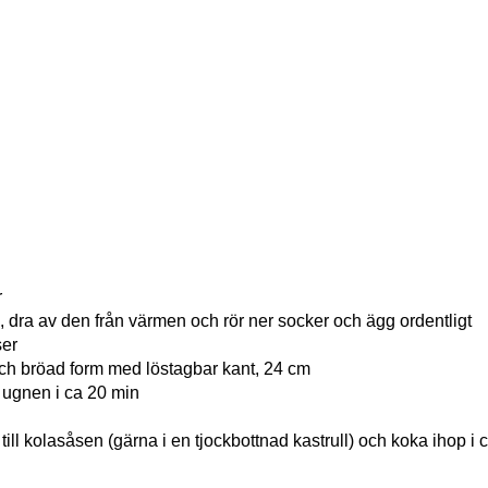
r
l, dra av den från värmen och rör ner socker och ägg ordentligt
ser
ch bröad form med löstagbar kant, 24 cm
 ugnen i ca 20 min
till kolasåsen (gärna i en tjockbottnad kastrull) och koka ihop i