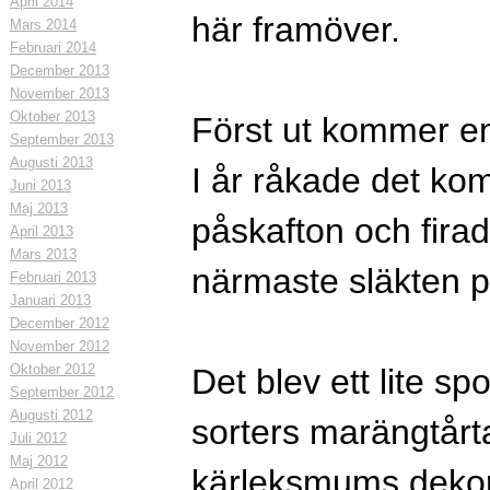
April 2014
här framöver.
Mars 2014
Februari 2014
December 2013
November 2013
Oktober 2013
Först ut kommer en 
September 2013
Augusti 2013
I år råkade det kom
Juni 2013
Maj 2013
påskafton och fira
April 2013
Mars 2013
närmaste släkten 
Februari 2013
Januari 2013
December 2012
November 2012
Oktober 2012
Det blev ett lite s
September 2012
Augusti 2012
sorters marängtårt
Juli 2012
Maj 2012
kärleksmums dekor
April 2012