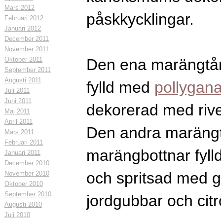
Mars 2012
påskkycklingar.
Februari 2012
Januari 2012
December 2011
November 2011
Oktober 2011
Den ena marängtår
September 2011
Augusti 2011
fylld med
pollygan
Juli 2011
Juni 2011
dekorerad med riven
Maj 2011
April 2011
Den andra marängt
Mars 2011
Februari 2011
marängbottnar fyl
Januari 2011
December 2010
och spritsad med 
November 2010
Oktober 2010
September 2010
jordgubbar och citr
Augusti 2010
Juli 2010