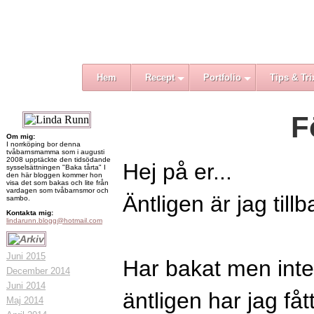
Hem
Recept
Portfolio
Tips & Tri
F
Om mig:
I norrköping bor denna
tvåbarnsmamma som i augusti
2008 upptäckte den tidsödande
Hej på er...
sysselsättningen "Baka tårta" I
den här bloggen kommer hon
visa det som bakas och lite från
vardagen som tvåbarnsmor och
Äntligen är jag tillb
sambo.
Kontakta mig:
lindarunn.blogg@hotmail.com
Juni 2015
Har bakat men inte
December 2014
Juni 2014
äntligen har jag fått
Maj 2014