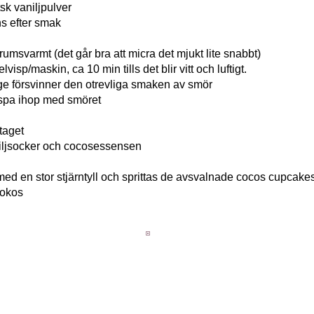
tsk vaniljpulver
s efter smak
gt rumsvarmt (det går bra att micra det mjukt lite snabbt)
isp/maskin, ca 10 min tills det blir vitt och luftigt.
ge försvinner den otrevliga smaken av smör
vispa ihop med smöret
taget
niljsocker och cocosessensen
med en stor stjärntyll och sprittas de avsvalnade cocos cupcake
kokos