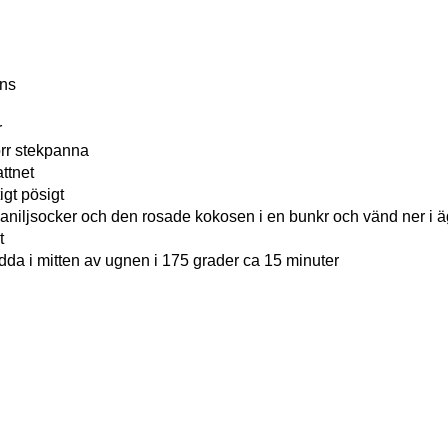
ns
r
orr stekpanna
ttnet
igt pösigt
vaniljsocker och den rosade kokosen i en bunkr och vänd ner i ä
t
dda i mitten av ugnen i 175 grader ca 15 minuter