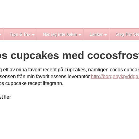
Tips & Trix
När jag inte bakar
Länkar
Steg För St
s cupcakes med cocosfros
ag ett av mina favorit recept på cupcakes, nämligen cocos cupca
ssensen från min favorit essens leverantör
http://borgebykryddga
os cuppcake recept litegrann.
t fler