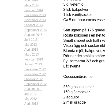
April 2014
3 dl vetemjöl
Mars 2014
2 tsk bakpulver
Februari 2014
1 tsk vaniljsocker
December 2013
Ca 5 droppar cocos esse
November 2013
Oktober 2013
September 2013
Sätt ugnen på 175 grade
Augusti 2013
Rosta kokosen i en het t
Juni 2013
Smält smöret och häll i va
Maj 2013
Vispa ägg och socker rikt
April 2013
Blanda mjöl, bakpulver, 
Mars 2013
Rör ner det smälta smöre
Februari 2013
Fyll formarna 2/3 och grä
Januari 2013
Låt svalna
December 2012
November 2012
Cocossmörcreme
Oktober 2012
September 2012
250 g osaltat smör
Augusti 2012
150 g florsocker
Juli 2012
2 äggulor
Maj 2012
2 msk grädde
April 2012