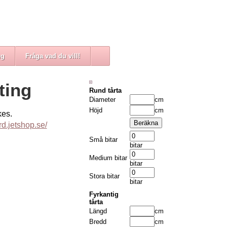
eg
Fråga vad du vill!
ting
Rund tårta
Diameter
cm
Höjd
cm
kes.
rd.jetshop.se/
Små bitar
bitar
Medium bitar
bitar
Stora bitar
bitar
Fyrkantig
tårta
Längd
cm
Bredd
cm