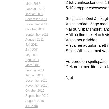
2 tsk vaniljsocker eller 1 
Mars 2012
5-10 droppar cocosessen
Februari 2012
Januari 2012
Se till att smöret är rikti
December 2011
Vispa smöret länge med elv
November 2011
När du vispar smöret län
Oktober 2011
September 2011
Häll på florsockret och 
Augusti 2011
Vispa ner grädden
Juli 2011
Vispa ner äggulorna ett i 
Juni 2011
Smaksätt tillslut med va
Maj 2011
April 2011
Förbered en sprittspåse 
Mars 2011
Dekorera med lite riven 
Februari 2011
Januari 2011
Njut!
December 2010
November 2010
Oktober 2010
September 2010
Augusti 2010
Juli 2010