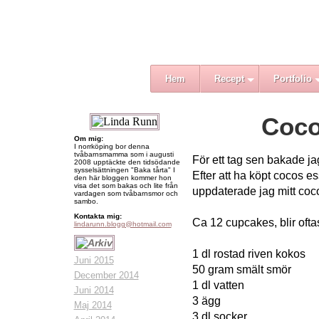
Hem
Recept
Portfolio
Coco
Om mig:
I norrköping bor denna
tvåbarnsmamma som i augusti
För ett tag sen bakade j
2008 upptäckte den tidsödande
sysselsättningen "Baka tårta" I
Efter att ha köpt cocos e
den här bloggen kommer hon
visa det som bakas och lite från
uppdaterade jag mitt coc
vardagen som tvåbarnsmor och
sambo.
Kontakta mig:
Ca 12 cupcakes, blir oftas
lindarunn.blogg@hotmail.com
1 dl rostad riven kokos
Juni 2015
50 gram smält smör
December 2014
1 dl vatten
Juni 2014
3 ägg
Maj 2014
3 dl socker