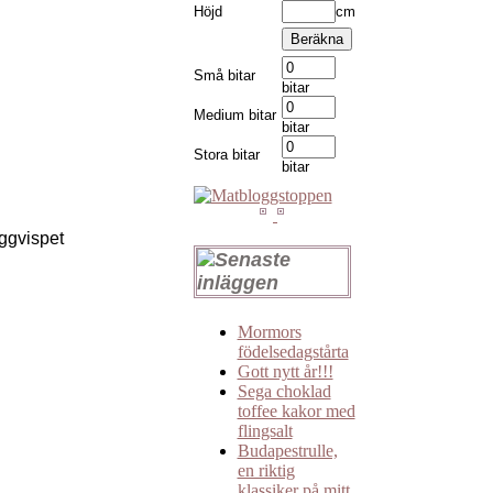
Höjd
cm
Små bitar
bitar
Medium bitar
bitar
Stora bitar
bitar
ggvispet
Mormors
födelsedagstårta
Gott nytt år!!!
Sega choklad
toffee kakor med
flingsalt
Budapestrulle,
en riktig
klassiker på mitt