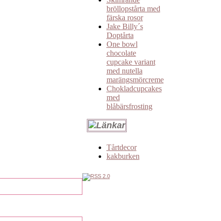
bröllopstårta med
färska rosor
Jake Billy´s
Doptårta
One bowl
chocolate
cupcake variant
med nutella
marängsmörcreme
Chokladcupcakes
med
blåbärsfrosting
Tårtdecor
kakburken