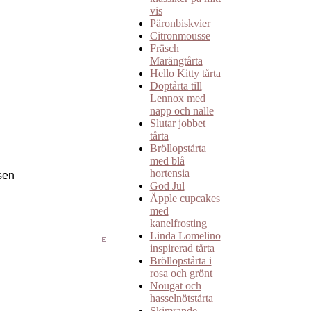
vis
Päronbiskvier
Citronmousse
Fräsch
Marängtårta
Hello Kitty tårta
Doptårta till
Lennox med
napp och nalle
Slutar jobbet
tårta
Bröllopstårta
med blå
hortensia
sen
God Jul
Äpple cupcakes
med
kanelfrosting
Linda Lomelino
inspirerad tårta
Bröllopstårta i
rosa och grönt
Nougat och
hasselnötstårta
Skimrande