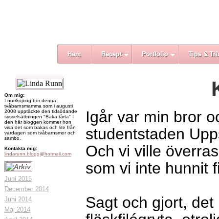
Hem
Recept
Portfolio
Tips & Tri
Om mig:
I norrköping bor denna
tvåbarnsmamma som i augusti
Igår var min bror och
2008 upptäckte den tidsödande
sysselsättningen "Baka tårta" I
den här bloggen kommer hon
visa det som bakas och lite från
studentstaden Upp
vardagen som tvåbarnsmor och
sambo.
Och vi ville överra
Kontakta mig:
lindarunn.blogg@hotmail.com
som vi inte hunnit f
Juni 2015
December 2014
Sagt och gjort, d
Juni 2014
Maj 2014