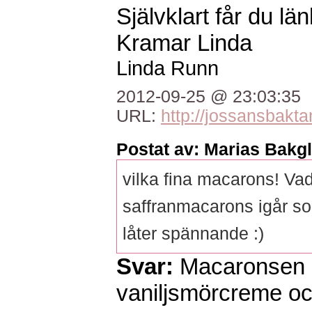
Självklart får du länk
Kramar Linda
Linda Runn
2012-09-25 @ 23:03:35
URL:
http://jossansbakta
Postat av: Marias Bakg
vilka fina macarons! Va
saffranmacarons igår so
låter spännande :)
Svar:
Macaronsen 
vaniljsmörcreme oc