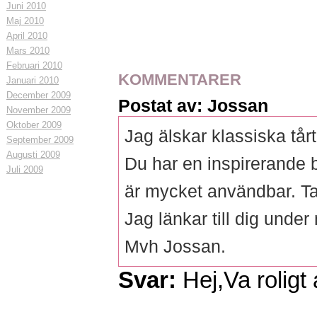
Juni 2010
Maj 2010
April 2010
Mars 2010
Februari 2010
KOMMENTARER
Januari 2010
December 2009
Postat av: Jossan
November 2009
Oktober 2009
Jag älskar klassiska tår
September 2009
Augusti 2009
Du har en inspirerande 
Juli 2009
är mycket användbar. T
Jag länkar till dig unde
Mvh Jossan.
Svar:
Hej,Va roligt