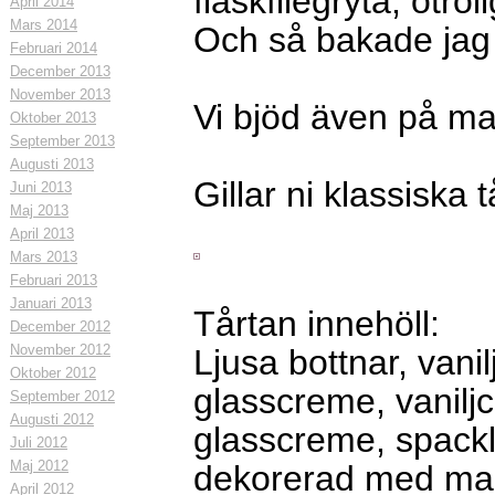
fläskfilégryta, otroli
April 2014
Mars 2014
Och så bakade jag e
Februari 2014
December 2013
November 2013
Vi bjöd även på ma
Oktober 2013
September 2013
Augusti 2013
Gillar ni klassiska t
Juni 2013
Maj 2013
April 2013
Mars 2013
Februari 2013
Januari 2013
Tårtan innehöll:
December 2012
November 2012
Ljusa bottnar, vani
Oktober 2012
glasscreme, vanilj
September 2012
Augusti 2012
glasscreme, spack
Juli 2012
Maj 2012
dekorerad med ma
April 2012