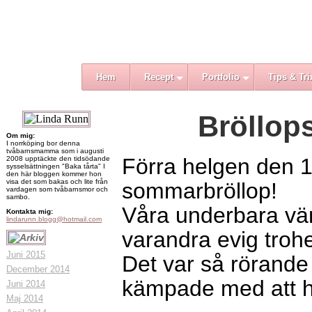
Hem
Recept
Portfolio
Tips & Tri
Bröllops
Om mig:
I norrköping bor denna
tvåbarnsmamma som i augusti
Förra helgen den 1
2008 upptäckte den tidsödande
sysselsättningen "Baka tårta" I
den här bloggen kommer hon
visa det som bakas och lite från
sommarbröllop!
vardagen som tvåbarnsmor och
sambo.
Våra underbara vän
Kontakta mig:
lindarunn.blogg@hotmail.com
varandra evig trohe
Juni 2015
Det var så rörande
December 2014
kämpade med att hå
Juni 2014
Maj 2014