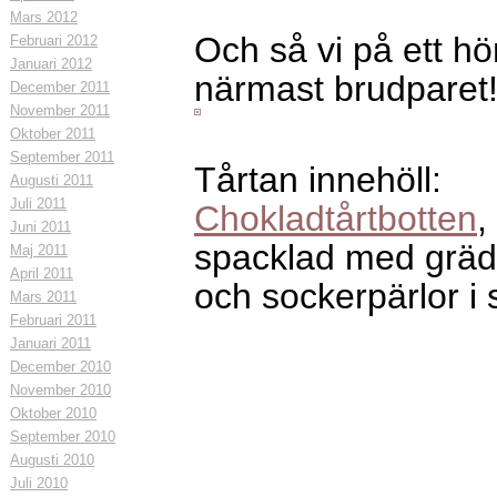
Mars 2012
Och så vi på ett hö
Februari 2012
Januari 2012
närmast brudparet
December 2011
November 2011
Oktober 2011
September 2011
Tårtan innehöll:
Augusti 2011
Juli 2011
Chokladtårtbotten
,
Juni 2011
spacklad med gräd
Maj 2011
April 2011
och sockerpärlor i s
Mars 2011
Februari 2011
Januari 2011
December 2010
November 2010
Oktober 2010
September 2010
Augusti 2010
Juli 2010