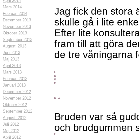
April 2014
Mars 2014
Jag fick den stora 
Februari 2014
skulle gå i lite enkel 
December 2013
November 2013
Efter lite konsulte
Oktober 2013
September 2013
fram till att göra
Augusti 2013
de tre våningarna 
Juni 2013
Maj 2013
April 2013
Mars 2013
Februari 2013
Januari 2013
December 2012
November 2012
Oktober 2012
September 2012
Bruden var så gudo
Augusti 2012
Juli 2012
och brudgummen sti
Maj 2012
April 2012