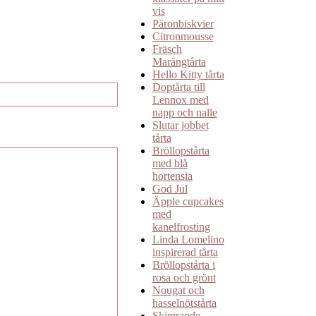
vis
Päronbiskvier
Citronmousse
Fräsch
Marängtårta
Hello Kitty tårta
Doptårta till
Lennox med
napp och nalle
Slutar jobbet
tårta
Bröllopstårta
med blå
hortensia
God Jul
Äpple cupcakes
med
kanelfrosting
Linda Lomelino
inspirerad tårta
Bröllopstårta i
rosa och grönt
Nougat och
hasselnötstårta
Skimrande