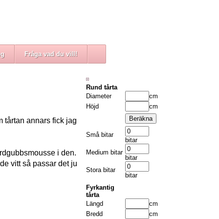
eg
Fråga vad du vill!
Rund tårta
Diameter
cm
Höjd
cm
 tårtan annars fick jag
Små bitar
bitar
jordgubbsmousse i den.
Medium bitar
bitar
 vitt så passar det ju
Stora bitar
bitar
Fyrkantig
tårta
Längd
cm
Bredd
cm