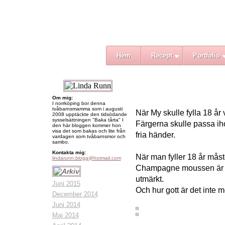
Hem
Recept
Portfolio
Om mig:
I norrköping bor denna
tvåbarnsmamma som i augusti
När My skulle fylla 18 år
2008 upptäckte den tidsödande
sysselsättningen "Baka tårta" I
Färgerna skulle passa iho
den här bloggen kommer hon
visa det som bakas och lite från
fria händer.
vardagen som tvåbarnsmor och
sambo.
Kontakta mig:
När man fyller 18 år måst
lindarunn.blogg@hotmail.com
Champagne moussen är otr
utmärkt.
Juni 2015
Och hur gott är det inte m
December 2014
Juni 2014
Maj 2014