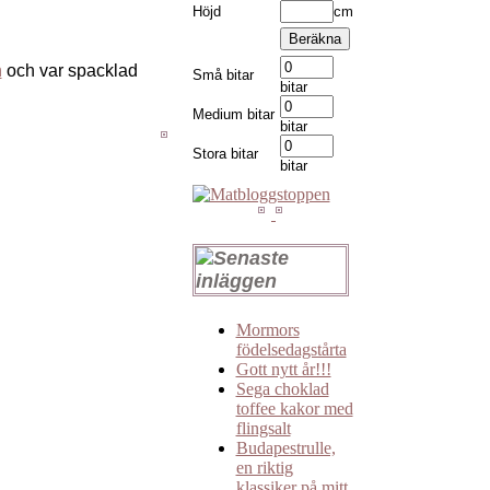
Höjd
cm
n
och var spacklad
Små bitar
bitar
Medium bitar
bitar
Stora bitar
bitar
Mormors
födelsedagstårta
Gott nytt år!!!
Sega choklad
toffee kakor med
flingsalt
Budapestrulle,
en riktig
klassiker på mitt