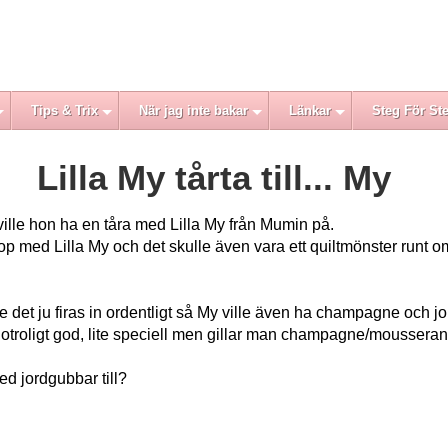
Tips & Trix
När jag inte bakar
Länkar
Steg För St
Lilla My tårta till... My
 ville hon ha en tåra med Lilla My från Mumin på.
p med Lilla My och det skulle även vara ett quiltmönster runt om
e det ju firas in ordentligt så My ville även ha champagne och 
oligt god, lite speciell men gillar man champagne/mousserande
ed jordgubbar till?