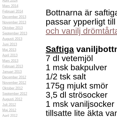
April 2014
Mars 2014
Bottnarna är saftig
Februari 2014
December 2013
passar ypperligt ti
November 2013
Oktober 2013
och vanilj drömtårt
September 2013
Augusti 2013
Juni 2013
Saftiga
vaniljbott
Maj 2013
April 2013
7 dl vetemjöl
Mars 2013
1 msk bakpulver
Februari 2013
Januari 2013
1/2 tsk salt
December 2012
November 2012
175g mjukt smör
Oktober 2012
3,5 dl strösocker
September 2012
Augusti 2012
1 msk vaniljsocker
Juli 2012
Maj 2012
tillsatte lite äkta va
April 2012