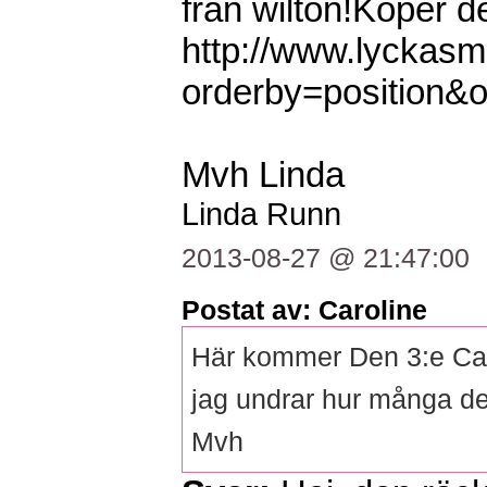
från wilton!Köper d
http://www.lyckas
orderby=position
Mvh Linda
Linda Runn
2013-08-27 @ 21:47:00
Postat av: Caroline
Här kommer Den 3:e Car
jag undrar hur många den
Mvh