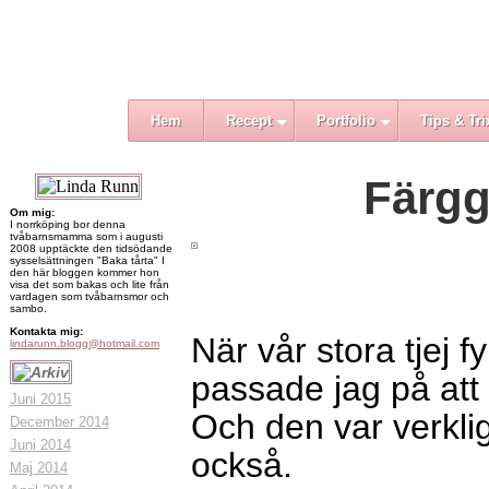
Hem
Recept
Portfolio
Tips & Tri
Färgg
Om mig:
I norrköping bor denna
tvåbarnsmamma som i augusti
2008 upptäckte den tidsödande
sysselsättningen "Baka tårta" I
den här bloggen kommer hon
visa det som bakas och lite från
vardagen som tvåbarnsmor och
sambo.
Kontakta mig:
När vår stora tjej fy
lindarunn.blogg@hotmail.com
passade jag på att 
Juni 2015
Och den var verklig
December 2014
Juni 2014
också.
Maj 2014