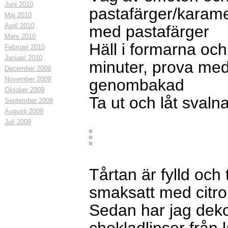
Juni 2010
pastafärger/karamel
Maj 2010
April 2010
med pastafärger
Mars 2010
Häll i formarna och
Februari 2010
Januari 2010
minuter, prova med 
December 2009
November 2009
genombakad
Oktober 2009
Ta ut och låt svaln
September 2009
Augusti 2009
Juli 2009
Tårtan är fylld oc
smaksatt med citr
Sedan har jag dek