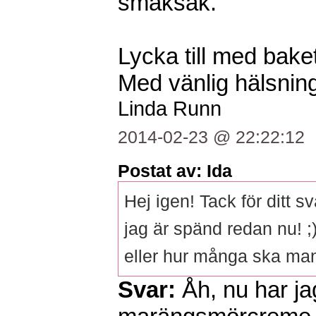
smaksak.
Lycka till med baket
Med vänlig hälsning
Linda Runn
2014-02-23 @ 22:22:12
Postat av: Ida
Hej igen! Tack för ditt s
jag är spänd redan nu!
eller hur många ska ma
Svar:
Åh, nu har j