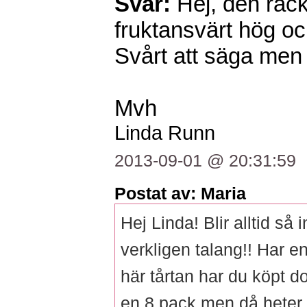
Svar:
Hej, den räck
fruktansvärt hög oc
Svårt att säga men
Mvh
Linda Runn
2013-09-01 @ 20:31:59
Postat av: Maria
Hej Linda! Blir alltid så 
verkligen talang!! Har en
här tårtan har du köpt do
en 8 pack men då heter 