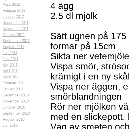
4 ägg
Mars 2012
Februari 2012
2,5 dl mjölk
Januari 2012
December 2011
November 2011
Sätt ugnen på 175
Oktober 2011
September 2011
formar på 15cm
Augusti 2011
Juli 2011
Sikta ner vetemjöle
Juni 2011
Vispa smör, strösoc
Maj 2011
April 2011
krämigt i en ny skå
Mars 2011
Februari 2011
Vispa ner äggen, ett
Januari 2011
smörblandningen
December 2010
November 2010
Rör ner mjölken v
Oktober 2010
September 2010
med en slickepott, 
Augusti 2010
Väg av smeten och 
Juli 2010