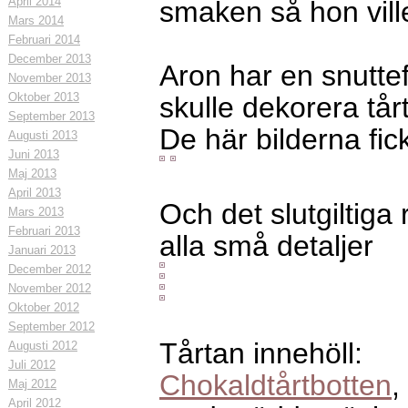
April 2014
smaken så hon vill
Mars 2014
Februari 2014
December 2013
Aron har en snuttef
November 2013
Oktober 2013
skulle dekorera tå
September 2013
De här bilderna fic
Augusti 2013
Juni 2013
Maj 2013
April 2013
Och det slutgiltiga 
Mars 2013
Februari 2013
alla små detaljer
Januari 2013
December 2012
November 2012
Oktober 2012
September 2012
Tårtan innehöll:
Augusti 2012
Juli 2012
Chokaldtårtbotten
,
Maj 2012
April 2012