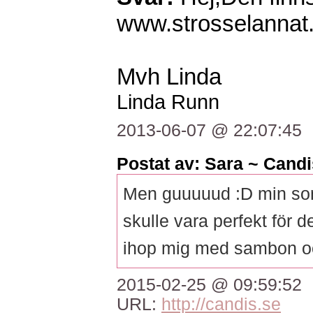
www.strosselannat
Mvh Linda
Linda Runn
2013-06-07 @ 22:07:45
Postat av: Sara ~ Candi
Men guuuuud :D min son 
skulle vara perfekt för d
ihop mig med sambon och
2015-02-25 @ 09:59:52
URL:
http://candis.se