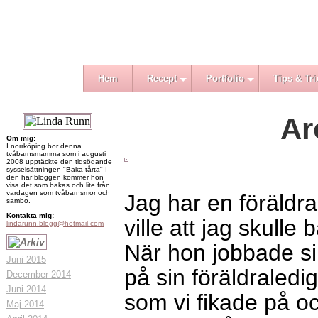
Hem
Recept
Portfolio
Tips & Tri
Ar
Om mig:
I norrköping bor denna
tvåbarnsmamma som i augusti
2008 upptäckte den tidsödande
sysselsättningen "Baka tårta" I
den här bloggen kommer hon
visa det som bakas och lite från
vardagen som tvåbarnsmor och
Jag har en föräldr
sambo.
Kontakta mig:
ville att jag skulle
lindarunn.blogg@hotmail.com
När hon jobbade si
Juni 2015
på sin föräldraled
December 2014
Juni 2014
som vi fikade på och
Maj 2014