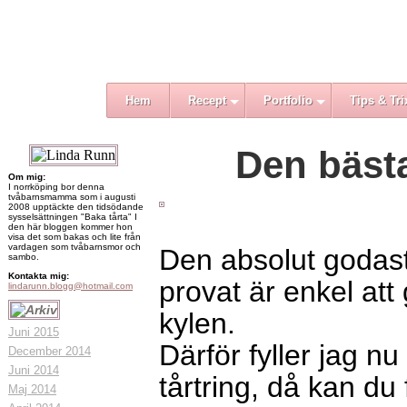
Hem
Recept
Portfolio
Tips & Tri
Den bäst
Om mig:
I norrköping bor denna
tvåbarnsmamma som i augusti
2008 upptäckte den tidsödande
sysselsättningen "Baka tårta" I
den här bloggen kommer hon
visa det som bakas och lite från
vardagen som tvåbarnsmor och
Den absolut godas
sambo.
Kontakta mig:
provat är enkel att 
lindarunn.blogg@hotmail.com
kylen.
Juni 2015
Därför fyller jag nu
December 2014
Juni 2014
tårtring, då kan du
Maj 2014