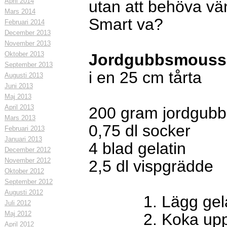
April 2014
utan att behöva vän
Mars 2014
Smart va?
Februari 2014
December 2013
November 2013
Oktober 2013
Jordgubbsmouss
September 2013
i en 25 cm tårta
Augusti 2013
Juni 2013
Maj 2013
April 2013
200 gram jordgubba
Mars 2013
0,75 dl socker
Februari 2013
Januari 2013
4 blad gelatin
December 2012
November 2012
2,5 dl vispgrädde
Oktober 2012
September 2012
Augusti 2012
1. Lägg gelatine
Juli 2012
Maj 2012
2. Koka upp jord
April 2012