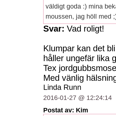
väldigt goda :) mina beka
moussen, jag höll med ;
Svar:
Vad roligt!
Klumpar kan det bl
håller ungefär lika 
Tex jordgubbsmoset
Med vänlig hälsning
Linda Runn
2016-01-27 @ 12:24:14
Postat av: Kim