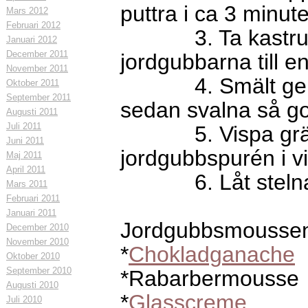
puttra i ca 3 minute
Mars 2012
Februari 2012
3. Ta kastrullen
Januari 2012
December 2011
jordgubbarna till en
November 2011
4. Smält gelatin
Oktober 2011
September 2011
sedan svalna så got
Augusti 2011
Juli 2011
5. Vispa grädde
Juni 2011
jordgubbspurén i 
Maj 2011
April 2011
6. Låt stelna i 
Mars 2011
Februari 2011
Januari 2011
Jordgubbsmoussen ä
December 2010
November 2010
*
Chokladganache
Oktober 2010
September 2010
*Rabarbermousse
Augusti 2010
*
Glasscreme
Juli 2010