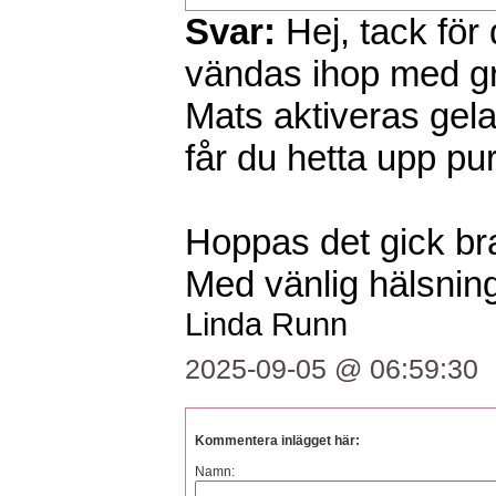
Svar:
Hej, tack fö
vändas ihop med gr
Mats aktiveras gelati
får du hetta upp pu
Hoppas det gick br
Med vänlig hälsning
Linda Runn
2025-09-05 @ 06:59:30
Kommentera inlägget här:
Namn: