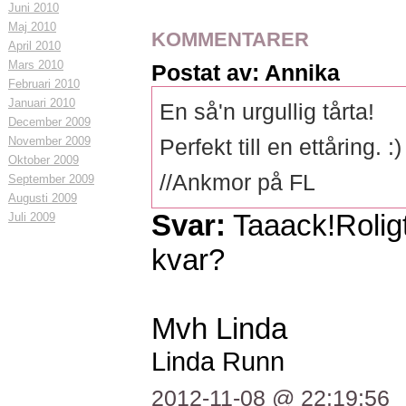
Juni 2010
Maj 2010
KOMMENTARER
April 2010
Mars 2010
Postat av: Annika
Februari 2010
Januari 2010
En så'n urgullig tårta!
December 2009
November 2009
Perfekt till en ettåring. :)
Oktober 2009
//Ankmor på FL
September 2009
Augusti 2009
Svar:
Taaack!Roligt 
Juli 2009
kvar?
Mvh Linda
Linda Runn
2012-11-08 @ 22:19:56