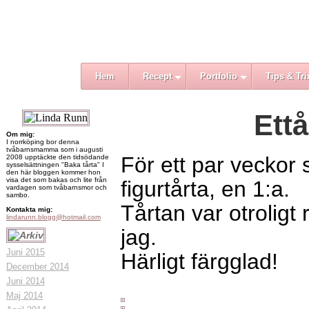
Hem
Recept
Portfolio
Tips & Tri
Ettå
Om mig:
I norrköping bor denna
tvåbarnsmamma som i augusti
För ett par veckor 
2008 upptäckte den tidsödande
sysselsättningen "Baka tårta" I
den här bloggen kommer hon
visa det som bakas och lite från
figurtårta, en 1:a.
vardagen som tvåbarnsmor och
sambo.
Tårtan var otroligt 
Kontakta mig:
lindarunn.blogg@hotmail.com
jag.
Juni 2015
Härligt färgglad!
December 2014
Juni 2014
Maj 2014