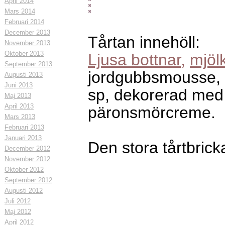
April 2014
Mars 2014
Februari 2014
December 2013
Tårtan innehöll:
November 2013
Oktober 2013
Ljusa bottnar,
mjöl
September 2013
jordgubbsmousse, 
Augusti 2013
Juni 2013
sp, dekorerad med
Maj 2013
April 2013
päronsmörcreme.
Mars 2013
Februari 2013
Januari 2013
Den stora tårtbric
December 2012
November 2012
Oktober 2012
September 2012
Augusti 2012
Juli 2012
Maj 2012
April 2012