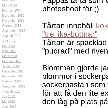
Pappas tårta som 
April 2014
Mars 2014
photoshoot för ;)
Februari 2014
December 2013
November 2013
Tårtan innehöll
ko
Oktober 2013
September 2013
"tre lika-bottnar"
Augusti 2013
Tårtan är spackla
Juni 2013
Maj 2013
"pudrad" med riven
April 2013
Mars 2013
Februari 2013
Blomman gjorde jag
Januari 2013
December 2012
blommor i socker
November 2012
Oktober 2012
sockerpastan som f
September 2012
för att få den lite 
Augusti 2012
Juli 2012
den låg på plats på
Maj 2012
April 2012