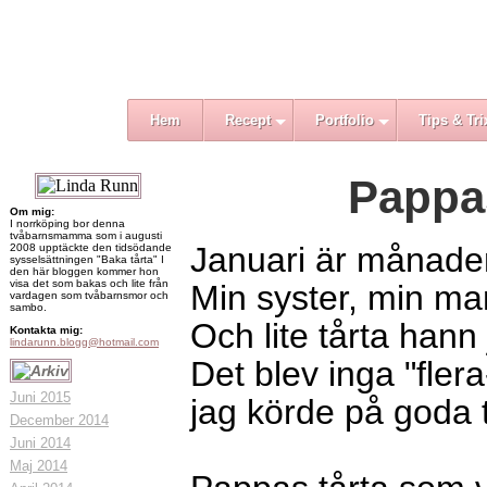
Hem
Recept
Portfolio
Tips & Tri
Pappa
Om mig:
I norrköping bor denna
tvåbarnsmamma som i augusti
Januari är månaden 
2008 upptäckte den tidsödande
sysselsättningen "Baka tårta" I
den här bloggen kommer hon
visa det som bakas och lite från
Min syster, min m
vardagen som tvåbarnsmor och
sambo.
Och lite tårta hann
Kontakta mig:
lindarunn.blogg@hotmail.com
Det blev inga "fler
Juni 2015
jag körde på goda t
December 2014
Juni 2014
Maj 2014