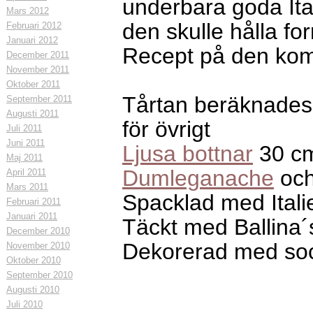
underbara goda It
Mars 2012
den skulle hålla for
Februari 2012
Januari 2012
Recept på den kom
December 2011
November 2011
Oktober 2011
Tårtan beräknades 
September 2011
Augusti 2011
för övrigt
Juli 2011
Juni 2011
Ljusa bottnar
30 cm
Maj 2011
Dumleganache
och
April 2011
Mars 2011
Spacklad med Ita
Februari 2011
Januari 2011
Täckt med Ballina´
December 2010
Dekorerad med soc
November 2010
Oktober 2010
September 2010
Augusti 2010
Juli 2010