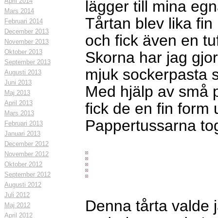
April 2014
lägger till mina egn
Mars 2014
Tårtan blev lika fi
Februari 2014
December 2013
och fick även en t
November 2013
Oktober 2013
Skorna har jag gjort
September 2013
mjuk sockerpasta s
Augusti 2013
Juni 2013
Med hjälp av små p
Maj 2013
April 2013
fick de en fin form 
Mars 2013
Pappertussarna tog
Februari 2013
Januari 2013
December 2012
November 2012
Oktober 2012
September 2012
Augusti 2012
Juli 2012
Denna tårta valde 
Maj 2012
April 2012