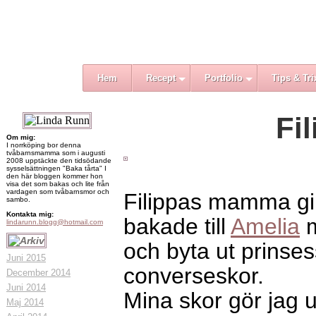
Hem
Recept
Portfolio
Tips & Tri
Fi
Om mig:
I norrköping bor denna
tvåbarnsmamma som i augusti
2008 upptäckte den tidsödande
sysselsättningen "Baka tårta" I
den här bloggen kommer hon
visa det som bakas och lite från
vardagen som tvåbarnsmor och
Filippas mamma gil
sambo.
Kontakta mig:
bakade till
Amelia
m
lindarunn.blogg@hotmail.com
och byta ut prinses
Juni 2015
converseskor.
December 2014
Juni 2014
Mina skor gör jag 
Maj 2014